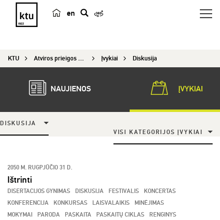
en
p
a
i
KTU
Atviros prieigos centras
Įvykiai
Diskusija
e
š
k
NAUJIENOS
ĮVYKIAI
a
DISKUSIJA
VISI KATEGORIJOS ĮVYKIAI
2050 M. RUGPJŪČIO 31 D.
Ištrinti
DISERTACIJOS GYNIMAS
DISKUSIJA
FESTIVALIS
KONCERTAS
KONFERENCIJA
KONKURSAS
LAISVALAIKIS
MINĖJIMAS
MOKYMAI
PARODA
PASKAITA
PASKAITŲ CIKLAS
RENGINYS