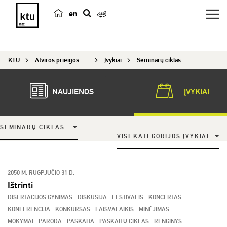
en
p
a
i
KTU
Atviros prieigos centras
Įvykiai
Seminarų ciklas
e
š
k
NAUJIENOS
ĮVYKIAI
a
SEMINARŲ CIKLAS
VISI KATEGORIJOS ĮVYKIAI
2050 M. RUGPJŪČIO 31 D.
Ištrinti
DISERTACIJOS GYNIMAS
DISKUSIJA
FESTIVALIS
KONCERTAS
KONFERENCIJA
KONKURSAS
LAISVALAIKIS
MINĖJIMAS
MOKYMAI
PARODA
PASKAITA
PASKAITŲ CIKLAS
RENGINYS