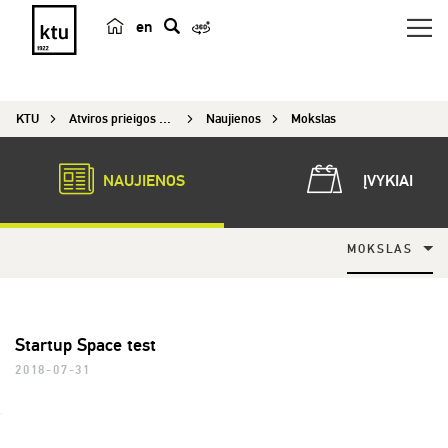
en
p
a
i
KTU
Atviros prieigos centras
Naujienos
Mokslas
e
š
k
NAUJIENOS
ĮVYKIAI
a
MOKSLAS
Startup Space test
2018-07-31