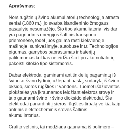
Aprašymas:
Nors rūgštinių švino akumuliatorių technologija atrasta
seniai (1860 m.), jo svarba šiandieninio žmogaus
pasaulyje nesumažėjo. Šio tipo akumuliatoriai vis dar
yra pagrindinis energijos šaltinis transporto
priemonėse, todėl juos galima rasti kiekvienoje
mašinoje, sunkvežimyje, autobuse ir t.t. Technologijos
pigumas, gamybos paprastumas ir baterijų
patikimumas kol kas neleidžia šio tipo akumuliatorių
pakeisti kitokio tipo sistemomis.
Dabar elektrodai gaminami ant tinklelių pagamintų iš
švino ar švino lydinių užtepant pastą, sudarytą iš švino
oksido, sieros rūgšties ir vandens. Tuomet išdžiovintos
plokštelės yra įkraunamos leidžiant elektros srovę ir
taip gaunami švino ir švino dioksido elektrodai. Šie
elektrodai panardinti į sieros rūgšties tirpalą veikia kaip
antrinis elektrocheminis srovės šaltinis –
akumuliatorius.
Grafito veltinis, tai medžiaga gaunama iš polimero –