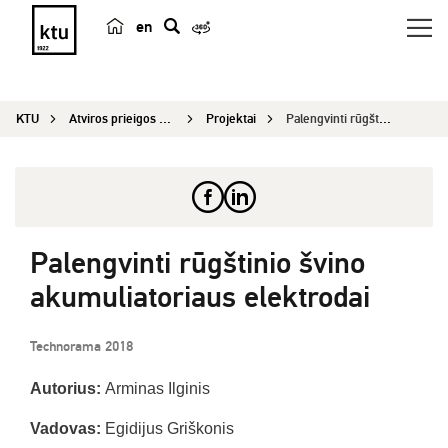
en
p
a
i
KTU
Atviros prieigos centras
Projektai
Palengvinti rūgštinio švino akumuliatoriaus elek...
e
š
k
a
Palengvinti rūgštinio švino
akumuliatoriaus elektrodai
Technorama 2018
Autorius:
Arminas Ilginis
Vadovas:
Egidijus Griškonis