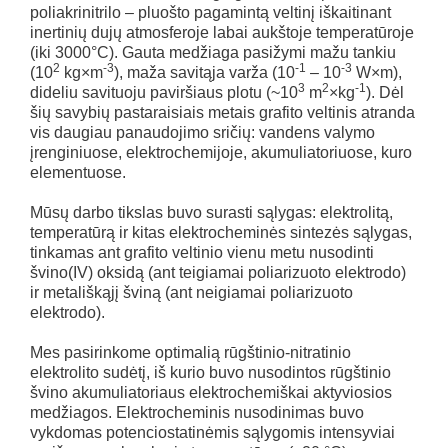
poliakrinitrilo – pluošto pagamintą veltinį iškaitinant
inertinių dujų atmosferoje labai aukštoje temperatūroje
(iki 3000°C). Gauta medžiaga pasižymi mažu tankiu
2
-3
-1
-3
(10
kg×m
), maža savitąja varža (10
– 10
W×m),
3
2
-1
dideliu savituoju paviršiaus plotu (~10
m
×kg
). Dėl
šių savybių pastaraisiais metais grafito veltinis atranda
vis daugiau panaudojimo sričių: vandens valymo
įrenginiuose, elektrochemijoje, akumuliatoriuose, kuro
elementuose.
Mūsų darbo tikslas buvo surasti sąlygas: elektrolitą,
temperatūrą ir kitas elektrocheminės sintezės sąlygas,
tinkamas ant grafito veltinio vienu metu nusodinti
švino(IV) oksidą (ant teigiamai poliarizuoto elektrodo)
ir metališkąjį šviną (ant neigiamai poliarizuoto
elektrodo).
Mes pasirinkome optimalią rūgštinio-nitratinio
elektrolito sudėtį, iš kurio buvo nusodintos rūgštinio
švino akumuliatoriaus elektrochemiškai aktyviosios
medžiagos. Elektrocheminis nusodinimas buvo
vykdomas potenciostatinėmis sąlygomis intensyviai