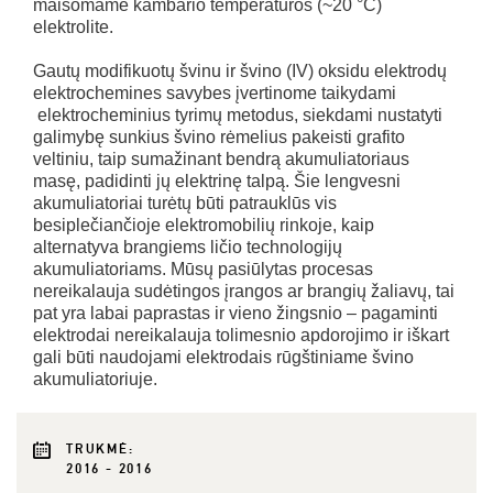
maišomame kambario temperatūros (~20 °C)
elektrolite.
Gautų modifikuotų švinu ir švino (IV) oksidu elektrodų
elektrochemines savybes įvertinome taikydami
elektrocheminius tyrimų metodus, siekdami nustatyti
galimybę sunkius švino rėmelius pakeisti grafito
veltiniu, taip sumažinant bendrą akumuliatoriaus
masę, padidinti jų elektrinę talpą. Šie lengvesni
akumuliatoriai turėtų būti patrauklūs vis
besiplečiančioje elektromobilių rinkoje, kaip
alternatyva brangiems ličio technologijų
akumuliatoriams. Mūsų pasiūlytas procesas
nereikalauja sudėtingos įrangos ar brangių žaliavų, tai
pat yra labai paprastas ir vieno žingsnio – pagaminti
elektrodai nereikalauja tolimesnio apdorojimo ir iškart
gali būti naudojami elektrodais rūgštiniame švino
akumuliatoriuje.
TRUKMĖ:
2016 - 2016