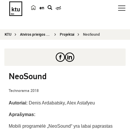
en
p
a
i
KTU
Atviros prieigos centras
Projektai
NeoSound
e
š
k
a
NeoSound
Technorama 2018
Autoriai:
Denis Ardabatsky, Alex Astafyeu
Aprašymas:
Mobili programėlė „NeoSound“ yra labai paprastas