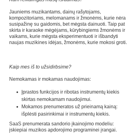
Jauniems muzikantams, dainų rašytojams,
kompozitoriams, melomanams ir žmonėms, kurie nėra
susipažinę su gaidomis, bet mėgsta dainuoti. Taip pat
skirta ir karaoke mėgėjams, kūrybingiems žmonėms ir
vaikams, kurie mėgsta eksperimentuoti ir išbandyti
naujas muzikines idėjas, žmonėms, kurie mokosi groti.
Kaip mes iš to užsidirbsime?
Nemokamas ir mokamas naudojimas:
Įprastos funkcijos ir ribotas instrumentų kiekis
skirtas nemokamam naudojimui.
Mokamos prenumeratos už prieinamą kainą:
išplėsti pasirinkimai ir instrumentų kiekis.
SaaS prenumerata sandorio įkainojimo modeliu:
įskiepiai muzikos apdorojimo programinei įrangai.