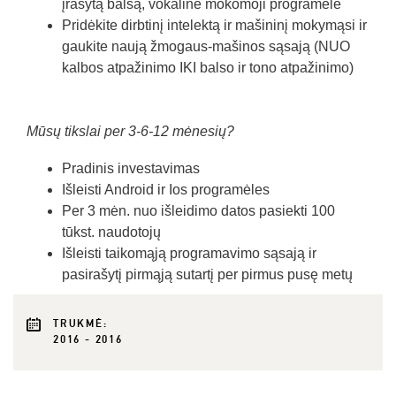
įrašytą balsą, vokalinė mokomoji programėlė
Pridėkite dirbtinį intelektą ir mašininį mokymąsi ir
gaukite naują žmogaus-mašinos sąsają (NUO
kalbos atpažinimo IKI balso ir tono atpažinimo)
Mūsų tikslai per 3-6-12 mėnesių?
Pradinis investavimas
Išleisti Android ir Ios programėles
Per 3 mėn. nuo išleidimo datos pasiekti 100
tūkst. naudotojų
Išleisti taikomąją programavimo sąsają ir
pasirašytį pirmąją sutartį per pirmus pusę metų
TRUKMĖ:
2016 - 2016