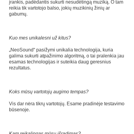
įrankis, padėdantis sukurti nesudėtingą muziką. O tam
reikia tik vartotojo balso, jokių muzikinių žinių ar
gabumų.
Kuo mes unikalesni už kitus?
„NeoSound“ pasižymi unikalia technologija, kuria
galima sukurti atpažinimo algoritmą, o tai pralenkia jau
esamas technologijas ir suteikia daug geresnius
rezultatus.
Koks mūsų vartotojų augimo tempas?
Vis dar nėra tikrų vartotojų. Esame pradinėje testavimo
būsenoje.
Kam reikalingas mūsų išradimas?