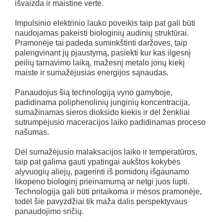
išvaizda ir maistine verte.
Impulsinio elektrinio lauko poveikis taip pat gali būti
naudojamas pakeisti biologinių audinių struktūrai.
Pramonėje tai padeda suminkštinti daržoves, taip
palengvinant jų pjaustymą, pasiekti kur kas ilgesnį
peilių tarnavimo laiką, mažesnį metalo jonų kiekį
maiste ir sumažėjusias energijos sąnaudas.
Panaudojus šią technologiją vyno gamyboje,
padidinama poliphenolinių junginių koncentracija,
sumažinamas sieros dioksido kiekis ir dėl ženkliai
sutrumpėjusio maceracijos laiko padidinamas proceso
našumas.
Dėl sumažėjusio malaksacijos laiko ir temperatūros,
taip pat galima gauti ypatingai aukštos kokybės
alyvuogių aliejų, pagerinti iš pomidorų išgaunamo
likopeno biologinį prieinamumą ar netgi juos lupti.
Technologija gali būti pritaikoma ir mėsos pramonėje,
todėl šie pavyzdžiai tik maža dalis perspektyvaus
panaudojimo sričių.