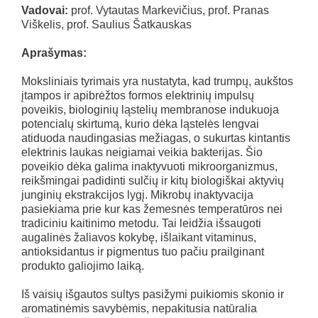
Vadovai:
prof. Vytautas Markevičius, prof. Pranas
Viškelis, prof. Saulius Šatkauskas
Aprašymas:
Moksliniais tyrimais yra nustatyta, kad trumpų, aukštos
įtampos ir apibrėžtos formos elektrinių impulsų
poveikis, biologinių ląstelių membranose indukuoja
potencialų skirtumą, kurio dėka ląstelės lengvai
atiduoda naudingasias mežiagas, o sukurtas kintantis
elektrinis laukas neigiamai veikia bakterijas. Šio
poveikio dėka galima inaktyvuoti mikroorganizmus,
reikšmingai padidinti sulčių ir kitų biologiškai aktyvių
junginių ekstrakcijos lygį. Mikrobų inaktyvacija
pasiekiama prie kur kas žemesnės temperatūros nei
tradiciniu kaitinimo metodu. Tai leidžia išsaugoti
augalinės žaliavos kokybę, išlaikant vitaminus,
antioksidantus ir pigmentus tuo pačiu prailginant
produkto galiojimo laiką.
Iš vaisių išgautos sultys pasižymi puikiomis skonio ir
aromatinėmis savybėmis, nepakitusia natūralia