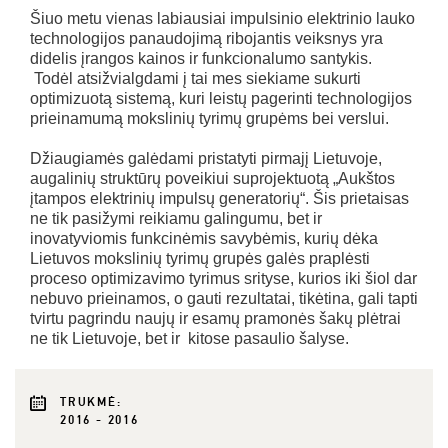
Šiuo metu vienas labiausiai impulsinio elektrinio lauko
technologijos panaudojimą ribojantis veiksnys yra
didelis įrangos kainos ir funkcionalumo santykis.
Todėl atsižvialgdami į tai mes siekiame sukurti
optimizuotą sistemą, kuri leistų pagerinti technologijos
prieinamumą mokslinių tyrimų grupėms bei verslui.
Džiaugiamės galėdami pristatyti pirmajį Lietuvoje,
augalinių struktūrų poveikiui suprojektuotą „Aukštos
įtampos elektrinių impulsų generatorių“. Šis prietaisas
ne tik pasižymi reikiamu galingumu, bet ir
inovatyviomis funkcinėmis savybėmis, kurių dėka
Lietuvos mokslinių tyrimų grupės galės praplėsti
proceso optimizavimo tyrimus srityse, kurios iki šiol dar
nebuvo prieinamos, o gauti rezultatai, tikėtina, gali tapti
tvirtu pagrindu naujų ir esamų pramonės šakų plėtrai
ne tik Lietuvoje, bet ir kitose pasaulio šalyse.
TRUKMĖ:
2016 - 2016