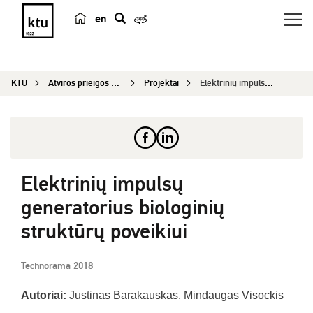
en
p
a
i
KTU
Atviros prieigos centras
Projektai
Elektrinių impulsų generatorius biologinių struk...
e
š
k
a
Elektrinių impulsų
generatorius biologinių
struktūrų poveikiui
Technorama 2018
Autoriai:
Justinas Barakauskas, Mindaugas Visockis