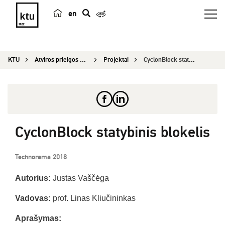
en
p
a
i
KTU
Atviros prieigos centras
Projektai
CyclonBlock statybinis blokelis
e
š
k
a
CyclonBlock statybinis blokelis
Technorama 2018
Autorius:
Justas Vaščėga
Vadovas:
prof. Linas Kliučininkas
Aprašymas: