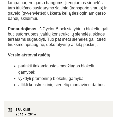
tampa barjeru garso bangoms. Įrengiamos sienelės
tarp triukšmo susidarymo šaltinio (transporto srauto) ir
gavėjo (gyvenvietės) užkerta kelią tiesioginiam garso
bandų sklidimui.
Panaudojimas.
Iš CyclonBlock statybinių blokelių gali
būti suformuotos įvairių konstrukcijų sienelės, skirtos
teršalams sugaudyti. Tuo pat metu sienelės gali turėti
triukšmo apsauginę, dekoratyvinę ar kitą paskirtį.
Verslo atstovai galėtų
:
parinkti tinkamiausias medžiagas blokelių
gamybai;
vykdyti pramoninę blokelių gamybą;
atlikti konstrukcinių sienelių montavimo darbus.
TRUKMĖ:
2016 - 2016