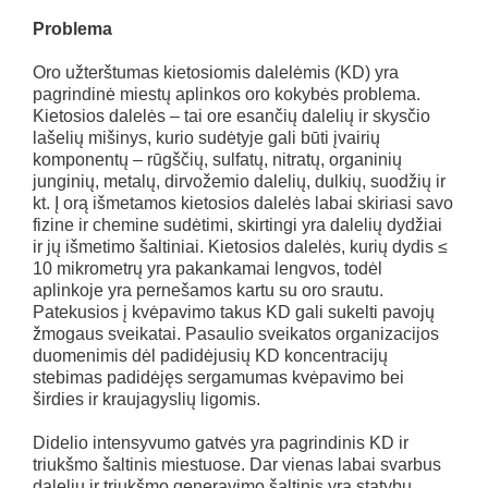
Problema
Oro užterštumas kietosiomis dalelėmis (KD) yra
pagrindinė miestų aplinkos oro kokybės problema.
Kietosios dalelės – tai ore esančių dalelių ir skysčio
lašelių mišinys, kurio sudėtyje gali būti įvairių
komponentų – rūgščių, sulfatų, nitratų, organinių
junginių, metalų, dirvožemio dalelių, dulkių, suodžių ir
kt. Į orą išmetamos kietosios dalelės labai skiriasi savo
fizine ir chemine sudėtimi, skirtingi yra dalelių dydžiai
ir jų išmetimo šaltiniai. Kietosios dalelės, kurių dydis ≤
10 mikrometrų yra pakankamai lengvos, todėl
aplinkoje yra pernešamos kartu su oro srautu.
Patekusios į kvėpavimo takus KD gali sukelti pavojų
žmogaus sveikatai. Pasaulio sveikatos organizacijos
duomenimis dėl padidėjusių KD koncentracijų
stebimas padidėjęs sergamumas kvėpavimo bei
širdies ir kraujagyslių ligomis.
Didelio intensyvumo gatvės yra pagrindinis KD ir
triukšmo šaltinis miestuose. Dar vienas labai svarbus
dalelių ir triukšmo generavimo šaltinis yra statybų