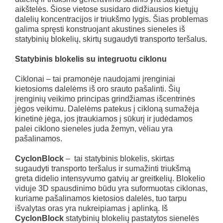
aikštelės. Šiose vietose susidaro didžiausios kietųjų
dalelių koncentracijos ir triukšmo lygis. Šias problemas
galima spręsti konstruojant akustines sieneles iš
statybinių blokelių, skirtų sugaudyti transporto teršalus.
Statybinis blokelis su integruotu ciklonu
Ciklonai – tai pramonėje naudojami įrenginiai
kietosioms dalelėms iš oro srauto pašalinti. Šių
įrenginių veikimo principas grindžiamas išcentrinės
jėgos veikimu. Dalelėms patekus į cikloną sumažėja
kinetinė jėga, jos įtraukiamos į sūkurį ir judėdamos
palei ciklono sieneles juda žemyn, vėliau yra
pašalinamos.
CyclonBlock
– tai statybinis blokelis, skirtas
sugaudyti transporto teršalus ir sumažinti triukšmą
greta didelio intensyvumo gatvių ar greitkelių. Blokelio
viduje 3D spausdinimo būdu yra suformuotas ciklonas,
kuriame pašalinamos kietosios dalelės, tuo tarpu
išvalytas oras yra nukreipiamas į aplinką. Iš
CyclonBlock
statybinių blokelių pastatytos sienelės