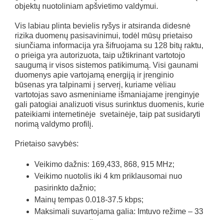
objektų nuotoliniam apšvietimo valdymui.
Vis labiau plinta bevielis ryšys ir atsiranda didesnė
rizika duomenų pasisavinimui, todėl mūsų prietaiso
siunčiama informacija yra šifruojama su 128 bitų raktu,
o prieiga yra autorizuota, taip užtikrinant vartotojo
saugumą ir visos sistemos patikimumą. Visi gaunami
duomenys apie vartojamą energiją ir įrenginio
būsenas yra talpinami į serverį, kuriame vėliau
vartotojas savo asmeniniame išmaniajame įrenginyje
gali patogiai analizuoti visus surinktus duomenis, kurie
pateikiami internetinėje svetainėje, taip pat susidaryti
norimą valdymo profilį.
Prietaiso savybės:
Veikimo dažnis: 169,433, 868, 915 MHz;
Veikimo nuotolis iki 4 km priklausomai nuo
pasirinkto dažnio;
Mainų tempas 0.018-37.5 kbps;
Maksimali suvartojama galia: Imtuvo režime – 33