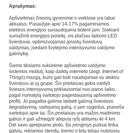
Aprašymas:
Apšvietimas žmonių gyvenime ir veiklose yra labai
aktualus. Pasaulyje apie 14-17% pagaminamos
elektros energijos sunaudojama būtent jam. Siekiant
sumažinti energijos poreikį, vis plačiau taikomi LED
šviestuvai, optimizuojamas įprastų šviestuvų
valdymas, įvedant švytėjimo intensyvumo valdymo
galimybę.
Šiems tikslams sukūrėme apšvietimo valdymo
sistemos modulį, kaip daiktų interneto (angl.
Internet of
Things
) mazgą, kuris gali būti naudojamas su atskiru
šviestuvu ar jų grupe. Šis prietaisas geba valdyti
šviesos intensyvumą priklausomai nuo paros laiko,
pagal numatytą vartotojo pageidaujamą apšvietimo
profilį. Jo pagalba galima stebėti galimą šviestuvo
degradavimą, vartojamą galią, o jam sugedus, praneša
vartotojui apie tai. Šis prietaisas yra mažos maitinimo
galios ir gali užmegzti abipusį ryšį atstumu iki 4 km.
Dėl savo aprėpiamo ploto, šis įrenginys puikiai tinka
gatvių, reklamos stendų, kiemo ir kitų toliau nutolusių