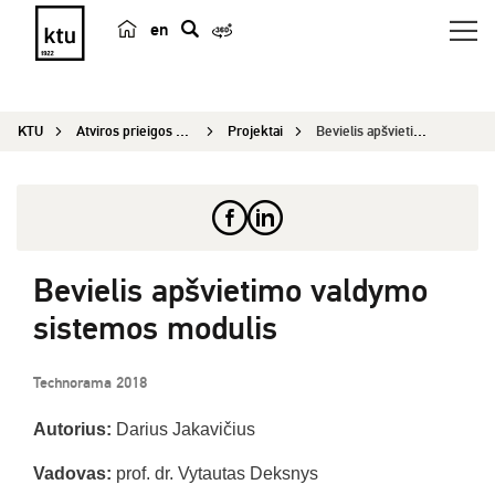
en
p
a
i
KTU
Atviros prieigos centras
Projektai
Bevielis apšvietimo valdymo sistemos modulis
e
š
k
a
Bevielis apšvietimo valdymo
sistemos modulis
Technorama 2018
Autorius:
Darius Jakavičius
Vadovas:
prof. dr. Vytautas Deksnys