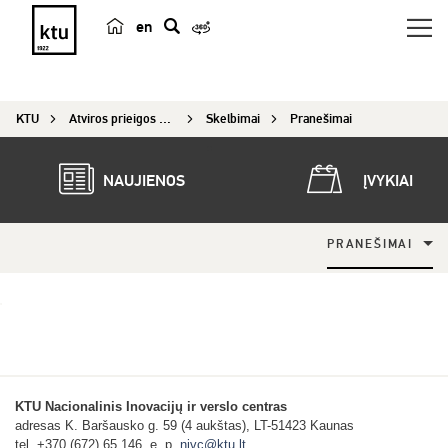
en
p
a
i
KTU
Atviros prieigos centras
Skelbimai
Pranešimai
e
š
k
NAUJIENOS
ĮVYKIAI
a
PRANEŠIMAI
KTU Nacionalinis Inovacijų ir verslo centras
adresas K. Baršausko g. 59 (4 aukštas), LT-51423 Kaunas
tel. +370 (672) 65 146, e. p.
nivc@ktu.lt